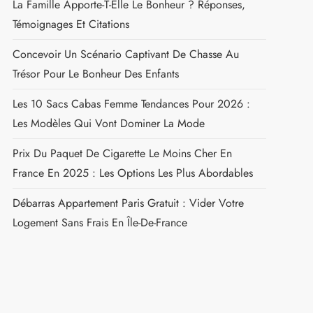
Visualisation Qui Reflète Votre Épanouissement
Comment Savoir Si Quelqu’un Travaille Sur Nous :
Signes Révélateurs D’une Influence Occulte
Comment Séduire Un Verseau : Astuces Pour Le Faire
Craquer
Choses À Savoir Avant De Sortir Avec Un Verseau
Le Bonheur En Voilier Pour Faire Le Tour Du Monde :
Où Trouver Un Voilier À Vendre, Neuf Ou Occasion
La Famille Apporte-T-Elle Le Bonheur ? Réponses,
Témoignages Et Citations
Concevoir Un Scénario Captivant De Chasse Au
Trésor Pour Le Bonheur Des Enfants