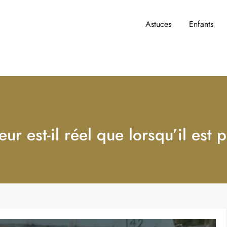
Astuces
Enfants
t y accèder ?