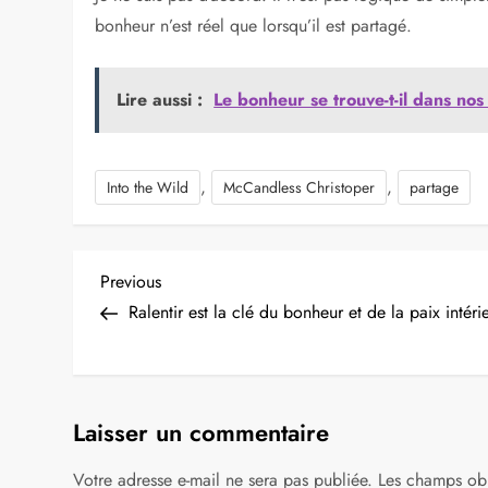
en Alaska où il y a passé près de quatre mois, les der
se nourrissant essentiellement, outre de petits animau
sauvage.
Du coup, J’ai cette phrase et cette pensée depuis long
divergents. Mais je ne suis toujours pas satisfait avec l
Certains pensent que nous ne pouvons ignorer le sens p
tourné (naturellement) vers l’intérieur.
Je ne suis pas d’accord. Il n’est pas logique de simpl
bonheur n’est réel que lorsqu’il est partagé.
Lire aussi :
Le bonheur se trouve-t-il dans nos