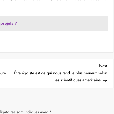
niers de sa vie (112 jours de survie dans une nature sauvage),
x qu’il chassait à la carabine, de racines de pomme de terre
temps dans la tête et j’ai pu lire de nombreux points de vue
es interprétations que j’ai pu lire.
arce qu’il était mourant, et lui seul, et ses pensées avait
ement ignorer les implications qui viennent de cette idée que le
 projets ?