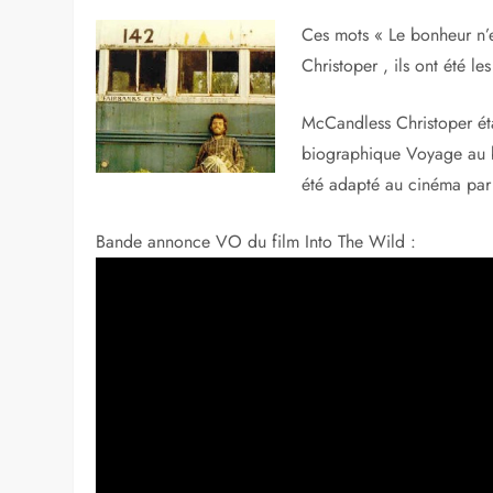
Publié le
10 octobre 2012
Ces mots « Le bonheur n’e
Christoper , ils ont été le
McCandless Christoper éta
biographique Voyage au bo