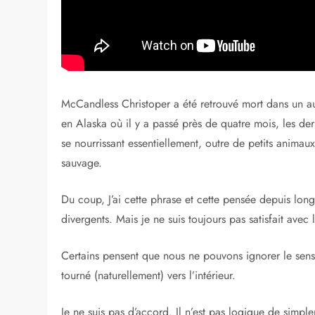
été adapté au cinéma par 
Bande annonce VO du film Into The Wild :
McCandless Christoper a été retrouvé mort dans un aut