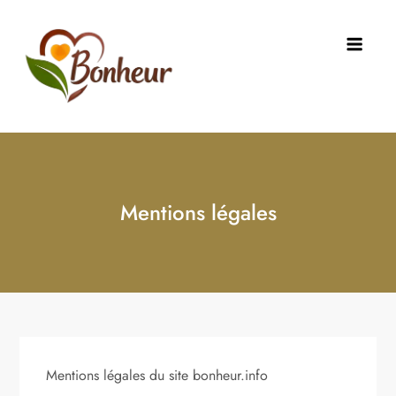
Skip
to
content
Le Bonheur
C'est quoi le bonheur ? Comment y
accèder ?
Mentions légales
Mentions légales du site bonheur.info