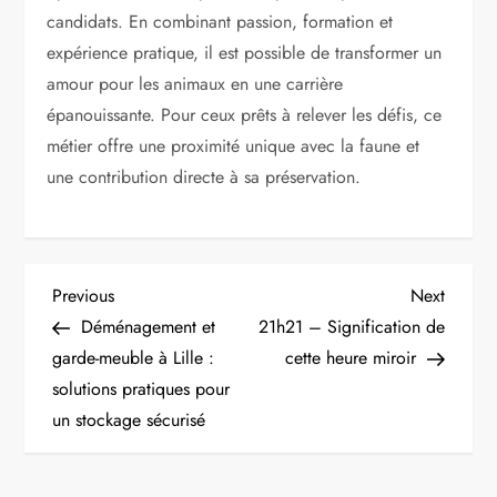
candidats. En combinant passion, formation et
expérience pratique, il est possible de transformer un
amour pour les animaux en une carrière
épanouissante. Pour ceux prêts à relever les défis, ce
métier offre une proximité unique avec la faune et
une contribution directe à sa préservation.
N
Previous
Next
Previous
Next
Post
Post
Déménagement et
21h21 – Signification de
a
garde-meuble à Lille :
cette heure miroir
v
solutions pratiques pour
un stockage sécurisé
i