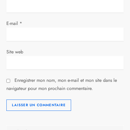
r
t
E-mail
*
i
c
Site web
l
e
Enregistrer mon nom, mon e-mail et mon site dans le
navigateur pour mon prochain commentaire.
Rechercher :