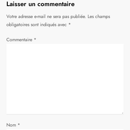
g
Laisser un commentaire
a
Votre adresse e-mail ne sera pas publiée.
Les champs
t
obligatoires sont indiqués avec
*
i
Commentaire
*
o
n
d
e
l
’
a
Nom
*