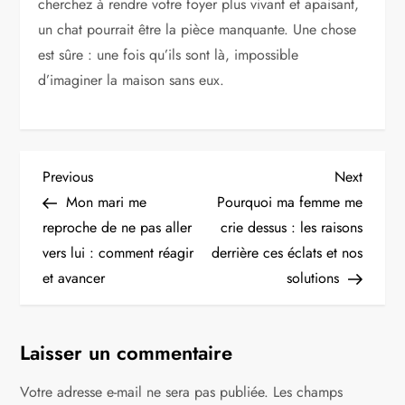
cherchez à rendre votre foyer plus vivant et apaisant,
un chat pourrait être la pièce manquante. Une chose
est sûre : une fois qu’ils sont là, impossible
d’imaginer la maison sans eux.
N
Previous
Next
Previous
Next
Post
Post
Mon mari me
Pourquoi ma femme me
a
reproche de ne pas aller
crie dessus : les raisons
v
vers lui : comment réagir
derrière ces éclats et nos
et avancer
solutions
i
g
Laisser un commentaire
a
Votre adresse e-mail ne sera pas publiée.
Les champs