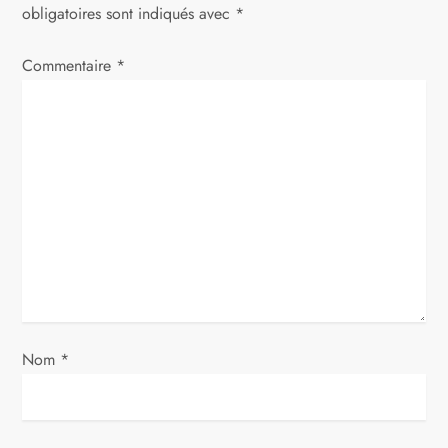
t
obligatoires sont indiqués avec
*
i
Commentaire
*
o
n
d
e
l
’
a
Nom
*
r