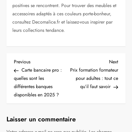
positives se rencontrent. Pour trouver des meubles et
accessoires adaptés à ces couleurs porte-bonheur,
consultez Decomalice.fr et laissez-vous inspirer par
leurs collections tendance.
N
Previous
Next
Previous
Next
Post
Post
Carte bancaire pro :
Prix formation formateur
a
quelles sont les
pour adultes : tout ce
v
différentes banques
qu’il faut savoir
disponibles en 2025 ?
i
g
Laisser un commentaire
a
Votre adresse e-mail ne sera pas publiée.
Les champs