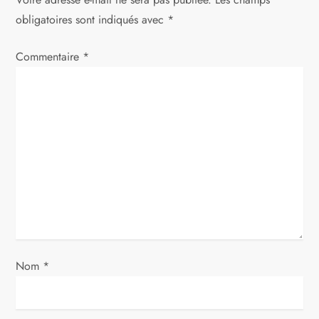
t
obligatoires sont indiqués avec
*
i
Commentaire
*
o
n
d
e
l
’
a
Nom
*
r