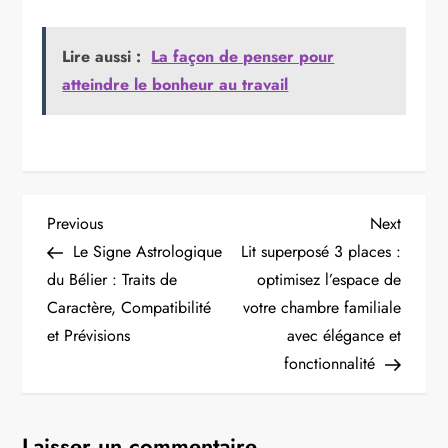
Lire aussi :
La façon de penser pour
atteindre le bonheur au travail
N
Previous
Next
Previous
Next
Post
Post
Le Signe Astrologique
Lit superposé 3 places :
a
du Bélier : Traits de
optimisez l’espace de
v
Caractère, Compatibilité
votre chambre familiale
et Prévisions
avec élégance et
i
fonctionnalité
g
Laisser un commentaire