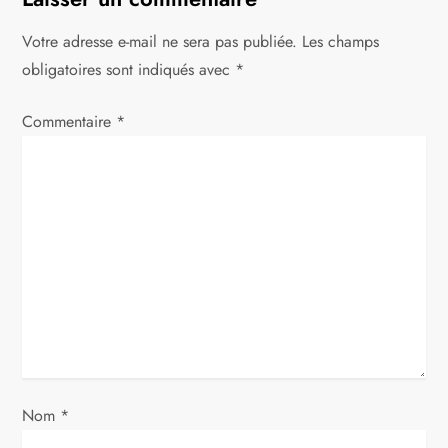
a
t
Votre adresse e-mail ne sera pas publiée.
Les champs
obligatoires sont indiqués avec
*
i
Commentaire
o
*
n
d
e
l
’
a
Nom
*
r