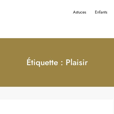
Astuces
Enfants
t y accèder ?
Étiquette :
Plaisir