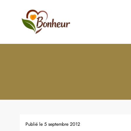
Skip
to
content
Le Bonheur
C'est quoi le bonheur ? Commen
Publié le
5 septembre 2012