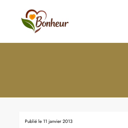
Skip
to
content
Le Bonheur
C'est quoi le bonheur ? Commen
Publié le
11 janvier 2013