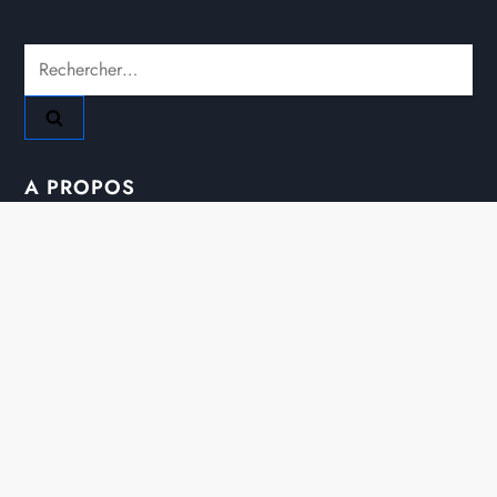
Rechercher :
A PROPOS
Mentions Légales
Nous Contacter
Plan Du Site
Copyright @ 2026 Tous droits réservés - bonheur.info