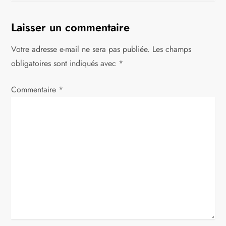
g
a
Laisser un commentaire
t
Votre adresse e-mail ne sera pas publiée.
Les champs
obligatoires sont indiqués avec
*
i
Commentaire
o
*
n
d
e
l
’