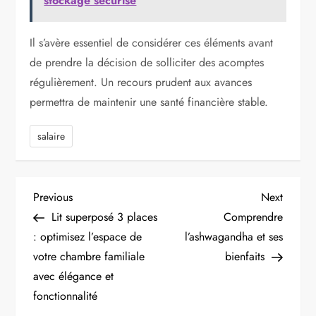
stockage sécurisé
Il s’avère essentiel de considérer ces éléments avant
de prendre la décision de solliciter des acomptes
régulièrement. Un recours prudent aux avances
permettra de maintenir une santé financière stable.
salaire
N
Previous
Next
Previous
Next
Post
Post
Lit superposé 3 places
Comprendre
a
: optimisez l’espace de
l’ashwagandha et ses
v
votre chambre familiale
bienfaits
avec élégance et
i
fonctionnalité